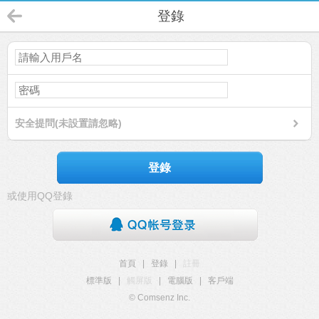
登錄
安全提問(未設置請忽略)
登錄
或使用QQ登錄
首頁
|
登錄
|
註冊
標準版
|
觸屏版
|
電腦版
|
客戶端
© Comsenz Inc.