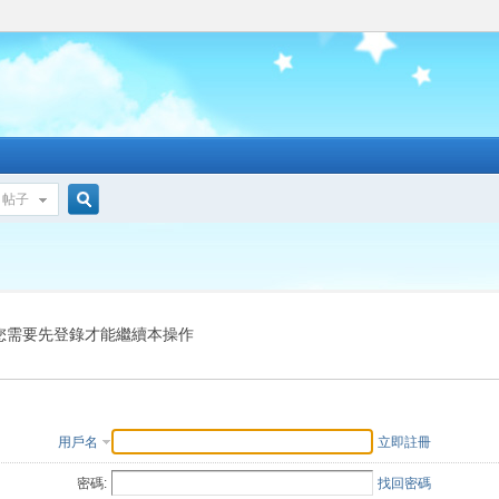
帖子
搜
索
您需要先登錄才能繼續本操作
用戶名
立即註冊
密碼:
找回密碼