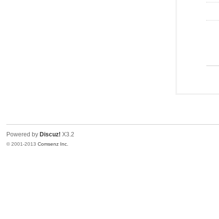
Powered by
Discuz!
X3.2
© 2001-2013
Comsenz Inc.