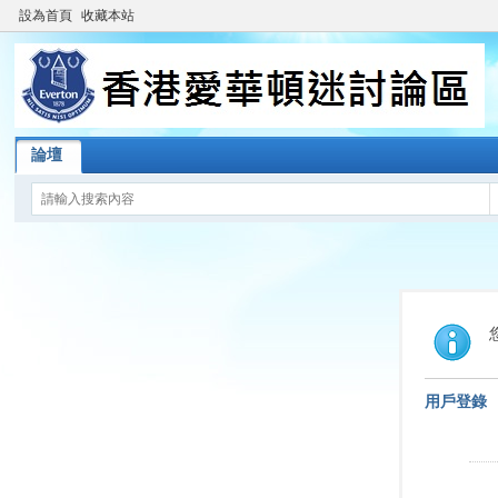
設為首頁
收藏本站
論壇
用戶登錄