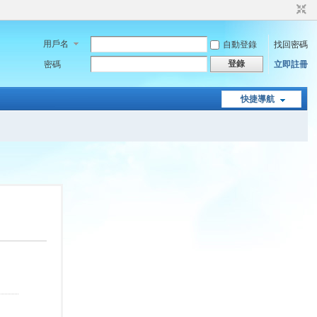
用戶名
自動登錄
找回密碼
登錄
密碼
立即註冊
快捷導航