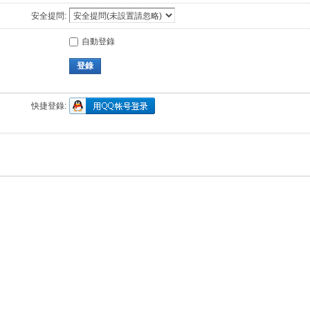
安全提問:
自動登錄
登錄
快捷登錄: