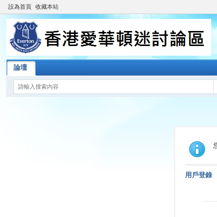
設為首頁
收藏本站
論壇
用戶登錄