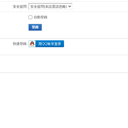
安全提問:
自動登錄
登錄
快捷登錄: