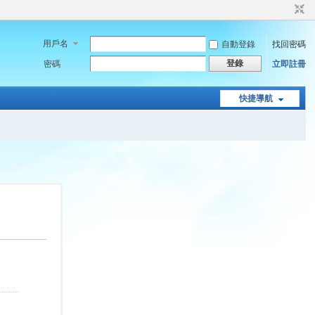
用戶名
自動登錄
找回密碼
登錄
密碼
立即註冊
快捷導航