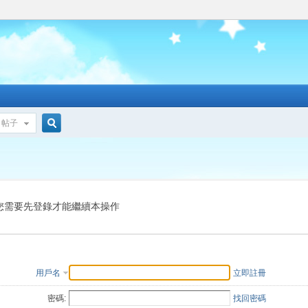
帖子
搜
索
您需要先登錄才能繼續本操作
用戶名
立即註冊
密碼:
找回密碼