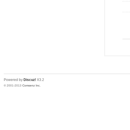
Powered by
Discuz!
X3.2
© 2001-2013
Comsenz Inc.