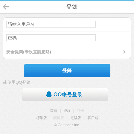
登錄
安全提問(未設置請忽略)
登錄
或使用QQ登錄
首頁
|
登錄
|
註冊
標準版
|
觸屏版
|
電腦版
|
客戶端
© Comsenz Inc.