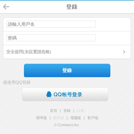
登錄
安全提問(未設置請忽略)
登錄
或使用QQ登錄
首頁
|
登錄
|
註冊
標準版
|
觸屏版
|
電腦版
|
客戶端
© Comsenz Inc.