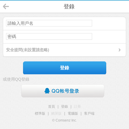
登錄
安全提問(未設置請忽略)
登錄
或使用QQ登錄
首頁
|
登錄
|
註冊
標準版
|
觸屏版
|
電腦版
|
客戶端
© Comsenz Inc.