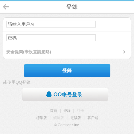
登錄
安全提問(未設置請忽略)
登錄
或使用QQ登錄
首頁
|
登錄
|
註冊
標準版
|
觸屏版
|
電腦版
|
客戶端
© Comsenz Inc.