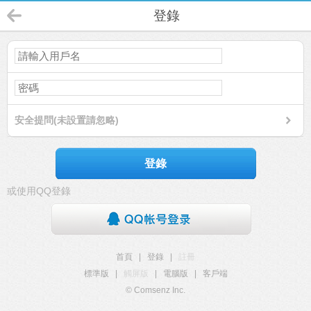
登錄
安全提問(未設置請忽略)
登錄
或使用QQ登錄
首頁
|
登錄
|
註冊
標準版
|
觸屏版
|
電腦版
|
客戶端
© Comsenz Inc.