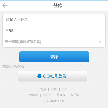
登錄
安全提問(未設置請忽略)
登錄
或使用QQ登錄
首頁
|
登錄
|
註冊
標準版
|
觸屏版
|
電腦版
|
客戶端
© Comsenz Inc.