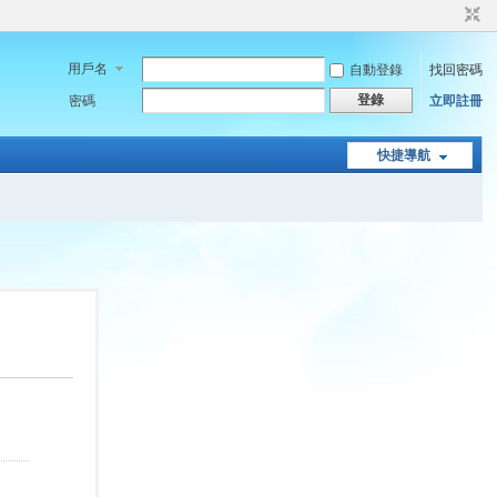
用戶名
自動登錄
找回密碼
登錄
密碼
立即註冊
快捷導航