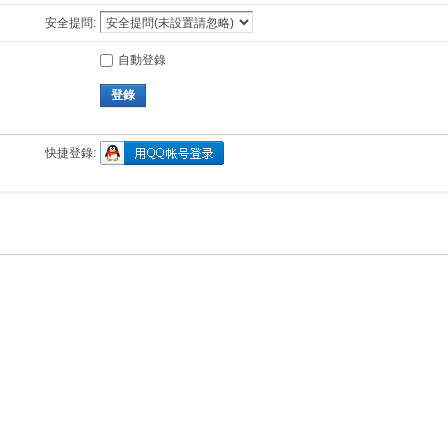
安全提問:
自動登錄
登錄
快捷登錄: