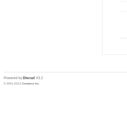
Powered by
Discuz!
X3.2
© 2001-2013
Comsenz Inc.