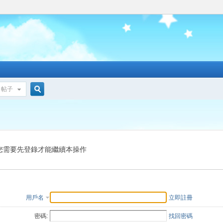
帖子
搜
索
您需要先登錄才能繼續本操作
用戶名
立即註冊
密碼:
找回密碼