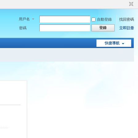
用戶名
自動登錄
找回密碼
登錄
密碼
立即註冊
快捷導航