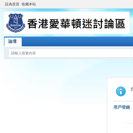
設為首頁
收藏本站
論壇
用戶登錄