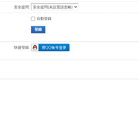
安全提問:
自動登錄
登錄
快捷登錄: