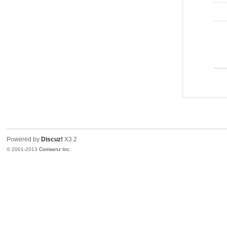
Powered by
Discuz!
X3.2
© 2001-2013
Comsenz Inc.