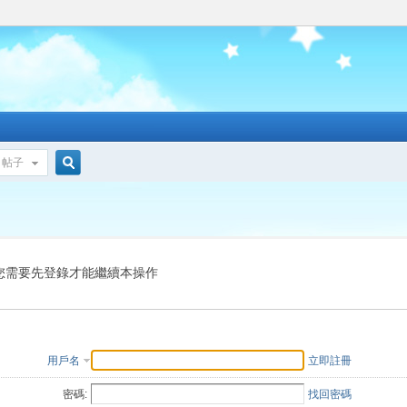
帖子
搜
索
您需要先登錄才能繼續本操作
用戶名
立即註冊
密碼:
找回密碼