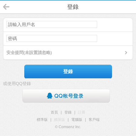
登錄
安全提問(未設置請忽略)
登錄
或使用QQ登錄
首頁
|
登錄
|
註冊
標準版
|
觸屏版
|
電腦版
|
客戶端
© Comsenz Inc.