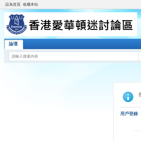
設為首頁
收藏本站
論壇
用戶登錄