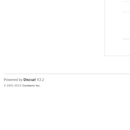
Powered by
Discuz!
X3.2
© 2001-2013
Comsenz Inc.