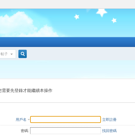
帖子
搜
索
您需要先登錄才能繼續本操作
用戶名
立即註冊
密碼:
找回密碼