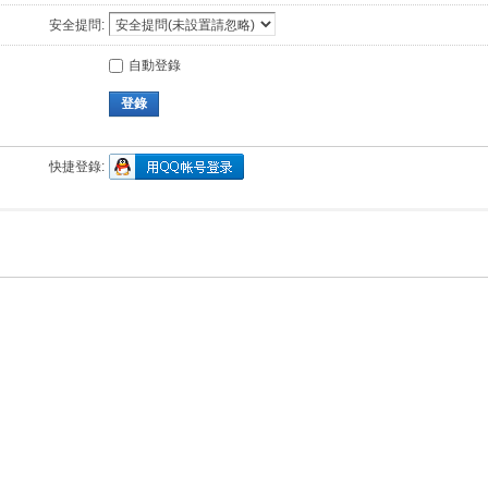
安全提問:
自動登錄
登錄
快捷登錄: