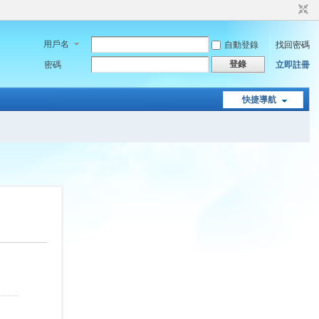
用戶名
自動登錄
找回密碼
登錄
密碼
立即註冊
快捷導航