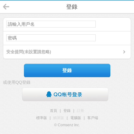
登錄
安全提問(未設置請忽略)
登錄
或使用QQ登錄
首頁
|
登錄
|
註冊
標準版
|
觸屏版
|
電腦版
|
客戶端
© Comsenz Inc.