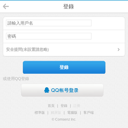
登錄
安全提問(未設置請忽略)
登錄
或使用QQ登錄
首頁
|
登錄
|
註冊
標準版
|
觸屏版
|
電腦版
|
客戶端
© Comsenz Inc.