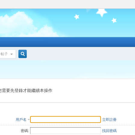
帖子
搜
索
您需要先登錄才能繼續本操作
用戶名
立即註冊
密碼:
找回密碼