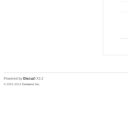
Powered by
Discuz!
X3.2
© 2001-2013
Comsenz Inc.