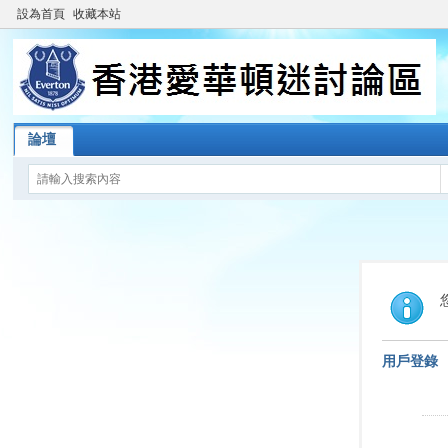
設為首頁
收藏本站
論壇
用戶登錄