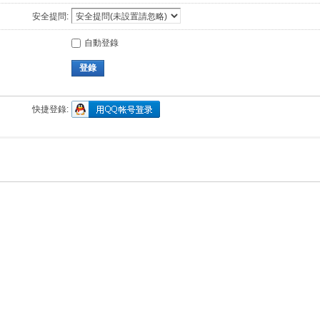
安全提問:
自動登錄
登錄
快捷登錄: