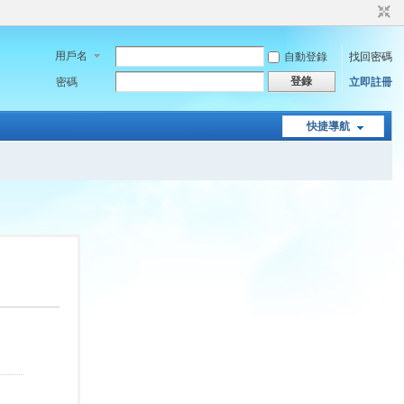
用戶名
自動登錄
找回密碼
登錄
密碼
立即註冊
快捷導航