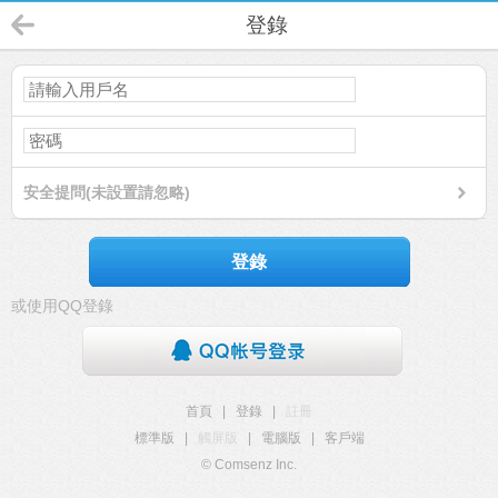
登錄
安全提問(未設置請忽略)
登錄
或使用QQ登錄
首頁
|
登錄
|
註冊
標準版
|
觸屏版
|
電腦版
|
客戶端
© Comsenz Inc.