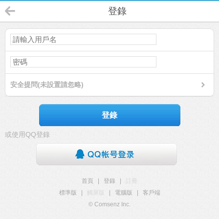
登錄
安全提問(未設置請忽略)
登錄
或使用QQ登錄
首頁
|
登錄
|
註冊
標準版
|
觸屏版
|
電腦版
|
客戶端
© Comsenz Inc.