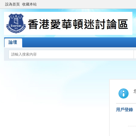
設為首頁
收藏本站
論壇
用戶登錄