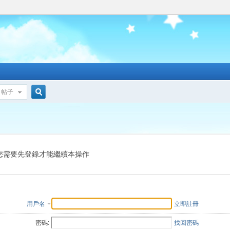
帖子
搜
索
您需要先登錄才能繼續本操作
用戶名
立即註冊
密碼:
找回密碼