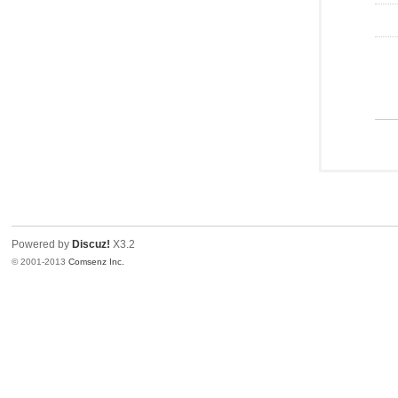
Powered by
Discuz!
X3.2
© 2001-2013
Comsenz Inc.