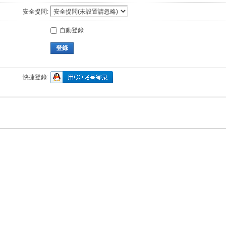
安全提問:
自動登錄
登錄
快捷登錄: