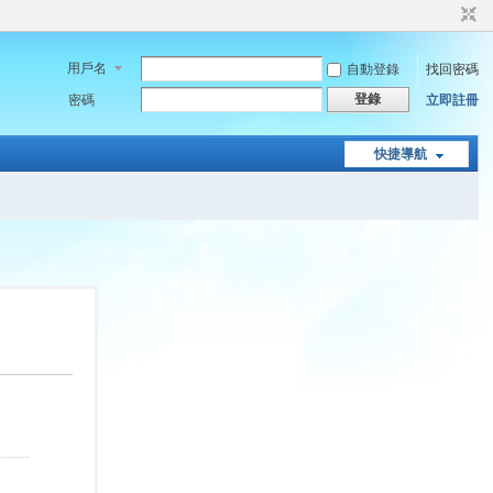
用戶名
自動登錄
找回密碼
登錄
密碼
立即註冊
快捷導航