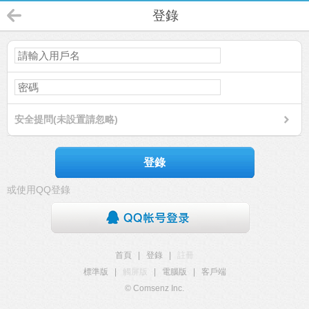
登錄
安全提問(未設置請忽略)
登錄
或使用QQ登錄
首頁
|
登錄
|
註冊
標準版
|
觸屏版
|
電腦版
|
客戶端
© Comsenz Inc.