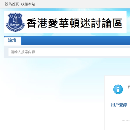
設為首頁
收藏本站
論壇
用戶登錄