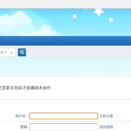
帖子
搜
索
您需要先登錄才能繼續本操作
用戶名
立即註冊
密碼:
找回密碼