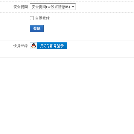
安全提問:
自動登錄
登錄
快捷登錄: