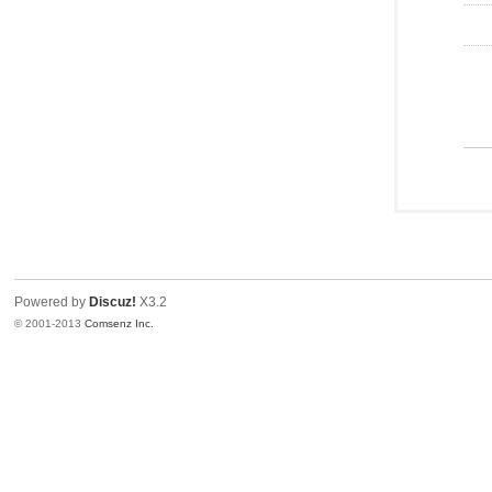
Powered by
Discuz!
X3.2
© 2001-2013
Comsenz Inc.