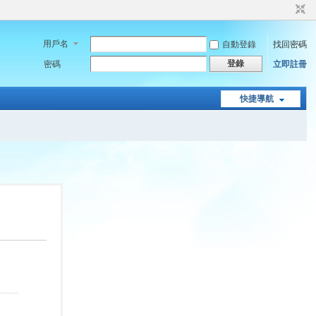
用戶名
自動登錄
找回密碼
登錄
密碼
立即註冊
快捷導航