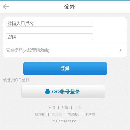
登錄
安全提問(未設置請忽略)
登錄
或使用QQ登錄
首頁
|
登錄
|
註冊
標準版
|
觸屏版
|
電腦版
|
客戶端
© Comsenz Inc.