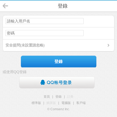
登錄
安全提問(未設置請忽略)
登錄
或使用QQ登錄
首頁
|
登錄
|
註冊
標準版
|
觸屏版
|
電腦版
|
客戶端
© Comsenz Inc.