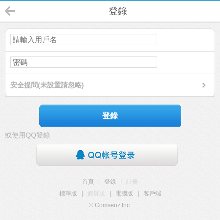
登錄
安全提問(未設置請忽略)
登錄
或使用QQ登錄
首頁
|
登錄
|
註冊
標準版
|
觸屏版
|
電腦版
|
客戶端
© Comsenz Inc.