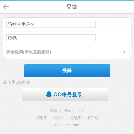
登錄
安全提問(未設置請忽略)
登錄
或使用QQ登錄
首頁
|
登錄
|
註冊
標準版
|
觸屏版
|
電腦版
|
客戶端
© Comsenz Inc.