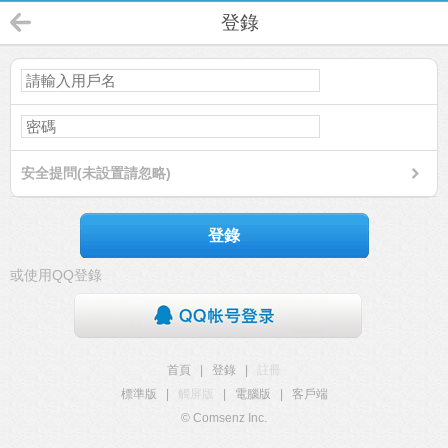
登錄
安全提問(未設置請忽略)
登錄
或使用QQ登錄
首頁
|
登錄
|
註冊
標準版
|
觸屏版
|
電腦版
|
客戶端
© Comsenz Inc.