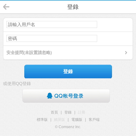
登錄
安全提問(未設置請忽略)
登錄
或使用QQ登錄
首頁
|
登錄
|
註冊
標準版
|
觸屏版
|
電腦版
|
客戶端
© Comsenz Inc.