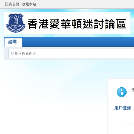
設為首頁
收藏本站
論壇
用戶登錄