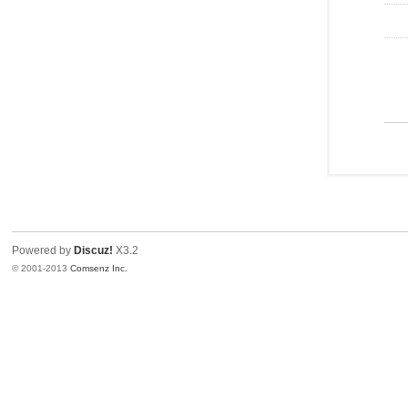
Powered by
Discuz!
X3.2
© 2001-2013
Comsenz Inc.