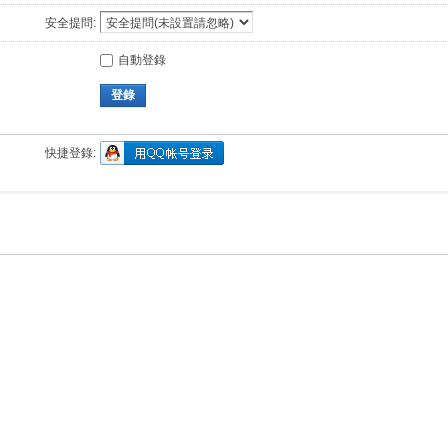
安全提問:
自動登錄
登錄
快捷登錄: