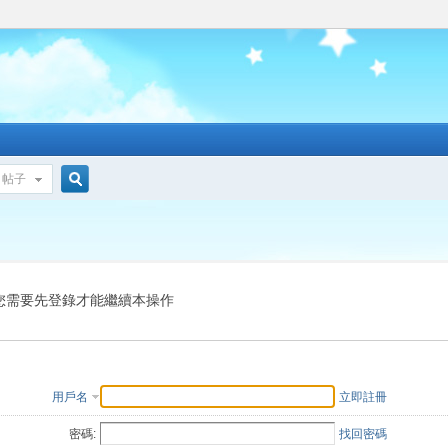
帖子
搜
索
您需要先登錄才能繼續本操作
用戶名
立即註冊
密碼:
找回密碼