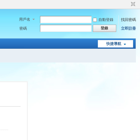
用戶名
自動登錄
找回密碼
登錄
密碼
立即註冊
快捷導航