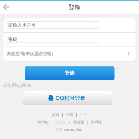
登錄
安全提問(未設置請忽略)
登錄
或使用QQ登錄
首頁
|
登錄
|
註冊
標準版
|
觸屏版
|
電腦版
|
客戶端
© Comsenz Inc.