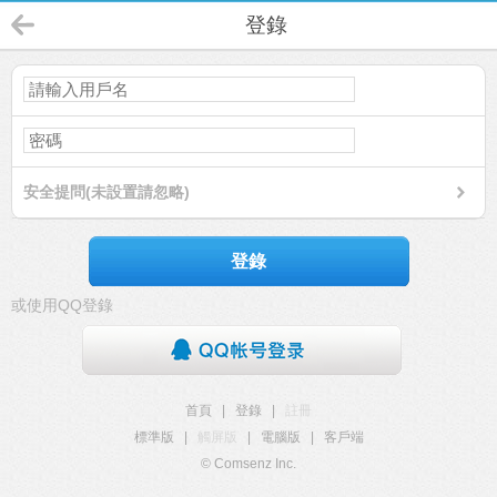
登錄
安全提問(未設置請忽略)
登錄
或使用QQ登錄
首頁
|
登錄
|
註冊
標準版
|
觸屏版
|
電腦版
|
客戶端
© Comsenz Inc.