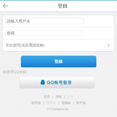
登錄
安全提問(未設置請忽略)
登錄
或使用QQ登錄
首頁
|
登錄
|
註冊
標準版
|
觸屏版
|
電腦版
|
客戶端
© Comsenz Inc.