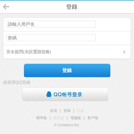
登錄
安全提問(未設置請忽略)
登錄
或使用QQ登錄
首頁
|
登錄
|
註冊
標準版
|
觸屏版
|
電腦版
|
客戶端
© Comsenz Inc.