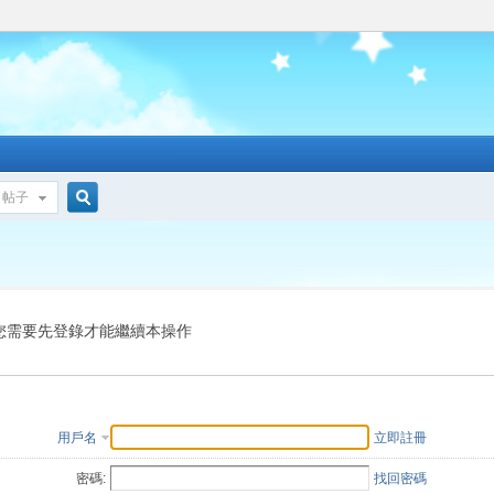
帖子
搜
索
您需要先登錄才能繼續本操作
用戶名
立即註冊
密碼:
找回密碼