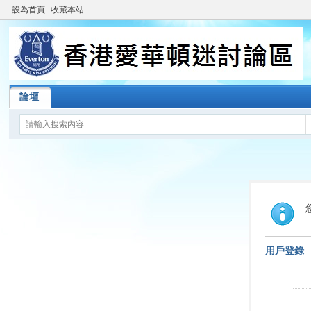
設為首頁
收藏本站
論壇
用戶登錄