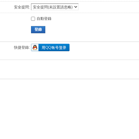
安全提問:
自動登錄
登錄
快捷登錄: