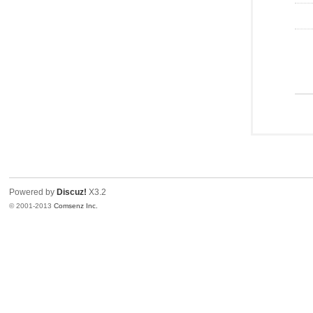
Powered by
Discuz!
X3.2
© 2001-2013
Comsenz Inc.