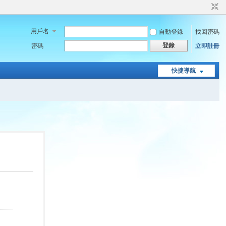
用戶名
自動登錄
找回密碼
登錄
密碼
立即註冊
快捷導航