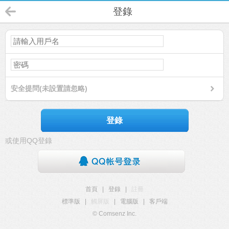
登錄
安全提問(未設置請忽略)
登錄
或使用QQ登錄
首頁
|
登錄
|
註冊
標準版
|
觸屏版
|
電腦版
|
客戶端
© Comsenz Inc.