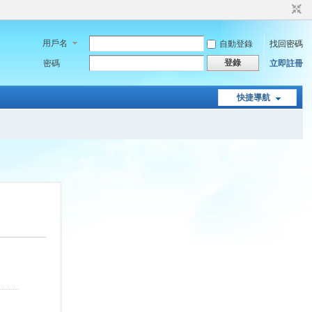
用戶名
自動登錄
找回密碼
登錄
密碼
立即註冊
快捷導航