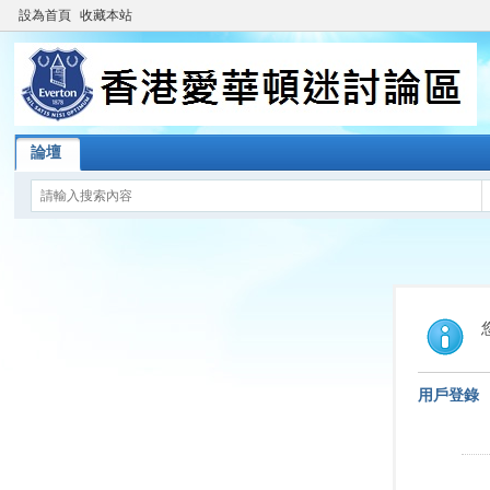
設為首頁
收藏本站
論壇
用戶登錄