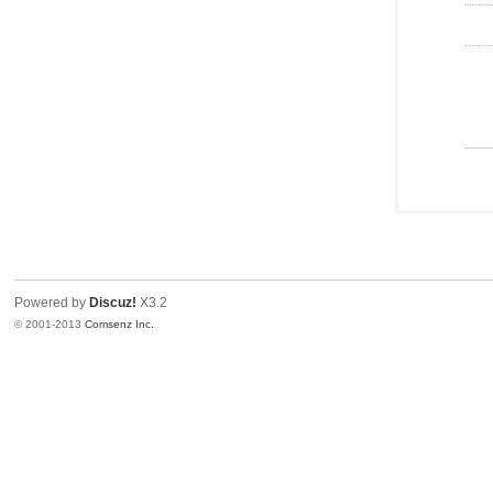
Powered by
Discuz!
X3.2
© 2001-2013
Comsenz Inc.