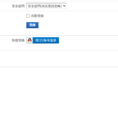
安全提問:
自動登錄
登錄
快捷登錄: