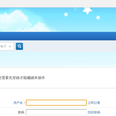
帖子
搜
索
您需要先登錄才能繼續本操作
用戶名
立即註冊
密碼:
找回密碼