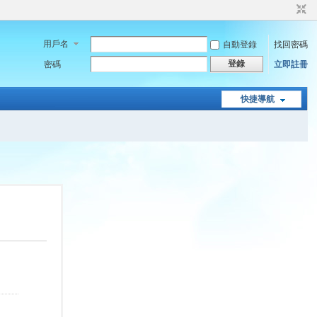
用戶名
自動登錄
找回密碼
登錄
密碼
立即註冊
快捷導航