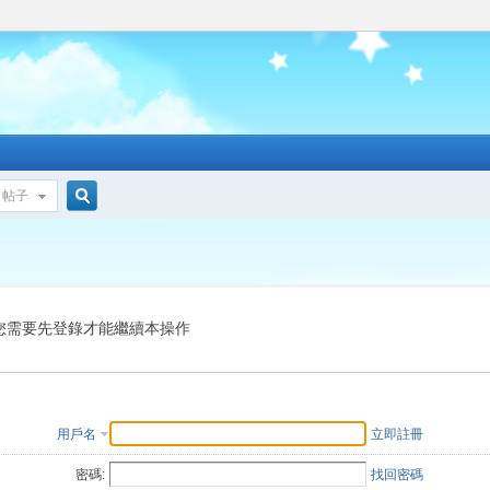
帖子
搜
索
您需要先登錄才能繼續本操作
用戶名
立即註冊
密碼:
找回密碼