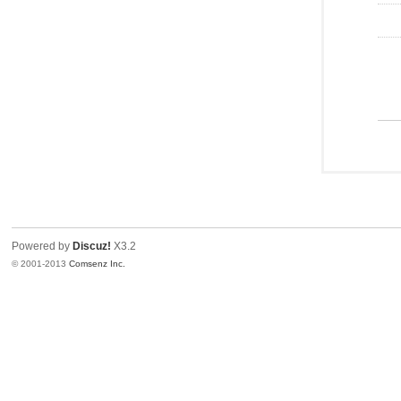
Powered by
Discuz!
X3.2
© 2001-2013
Comsenz Inc.