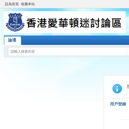
設為首頁
收藏本站
論壇
用戶登錄