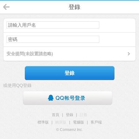
登錄
安全提問(未設置請忽略)
登錄
或使用QQ登錄
首頁
|
登錄
|
註冊
標準版
|
觸屏版
|
電腦版
|
客戶端
© Comsenz Inc.