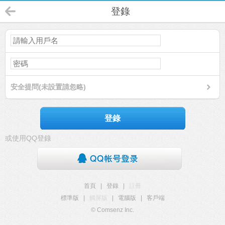
登錄
安全提問(未設置請忽略)
登錄
或使用QQ登錄
首頁
|
登錄
|
註冊
標準版
|
觸屏版
|
電腦版
|
客戶端
© Comsenz Inc.