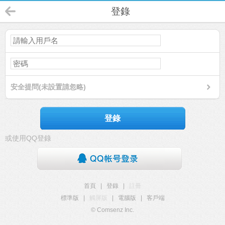
登錄
安全提問(未設置請忽略)
登錄
或使用QQ登錄
首頁
|
登錄
|
註冊
標準版
|
觸屏版
|
電腦版
|
客戶端
© Comsenz Inc.