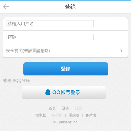
登錄
安全提問(未設置請忽略)
登錄
或使用QQ登錄
首頁
|
登錄
|
註冊
標準版
|
觸屏版
|
電腦版
|
客戶端
© Comsenz Inc.