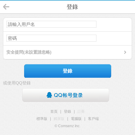
登錄
安全提問(未設置請忽略)
登錄
或使用QQ登錄
首頁
|
登錄
|
註冊
標準版
|
觸屏版
|
電腦版
|
客戶端
© Comsenz Inc.