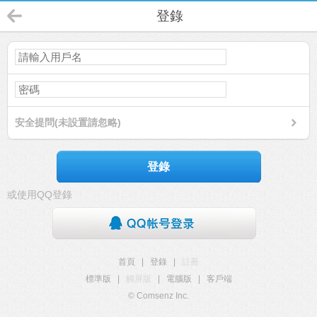
登錄
安全提問(未設置請忽略)
登錄
或使用QQ登錄
首頁
|
登錄
|
註冊
標準版
|
觸屏版
|
電腦版
|
客戶端
© Comsenz Inc.