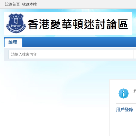
設為首頁
收藏本站
論壇
用戶登錄