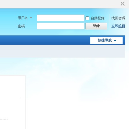
用戶名
自動登錄
找回密碼
登錄
密碼
立即註冊
快捷導航