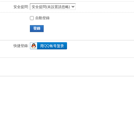
安全提問:
自動登錄
登錄
快捷登錄: