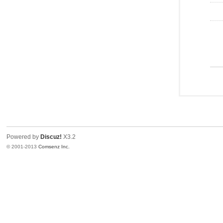
Powered by
Discuz!
X3.2
© 2001-2013
Comsenz Inc.