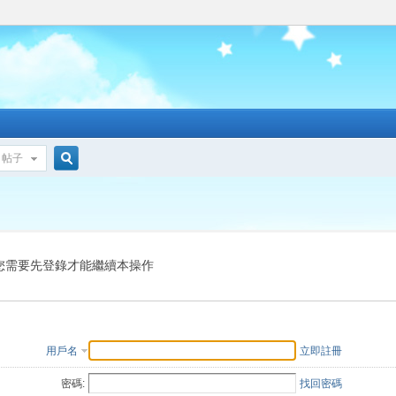
帖子
搜
索
您需要先登錄才能繼續本操作
用戶名
立即註冊
密碼:
找回密碼