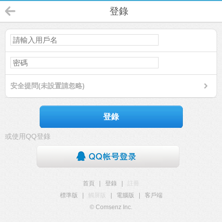
登錄
安全提問(未設置請忽略)
登錄
或使用QQ登錄
首頁
|
登錄
|
註冊
標準版
|
觸屏版
|
電腦版
|
客戶端
© Comsenz Inc.