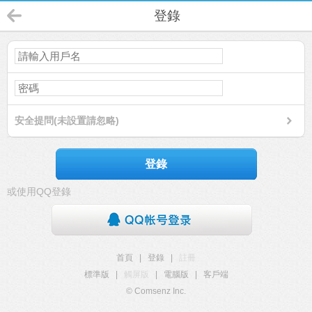
登錄
安全提問(未設置請忽略)
登錄
或使用QQ登錄
首頁
|
登錄
|
註冊
標準版
|
觸屏版
|
電腦版
|
客戶端
© Comsenz Inc.