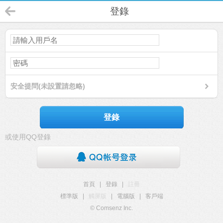
登錄
安全提問(未設置請忽略)
登錄
或使用QQ登錄
首頁
|
登錄
|
註冊
標準版
|
觸屏版
|
電腦版
|
客戶端
© Comsenz Inc.