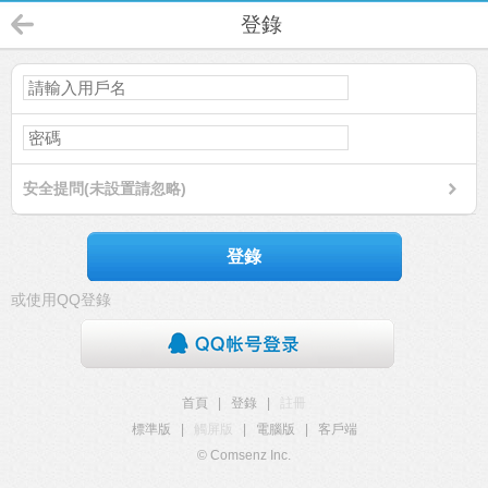
登錄
安全提問(未設置請忽略)
登錄
或使用QQ登錄
首頁
|
登錄
|
註冊
標準版
|
觸屏版
|
電腦版
|
客戶端
© Comsenz Inc.