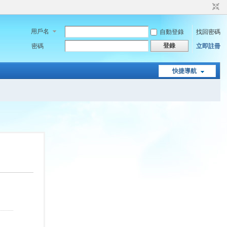
用戶名
自動登錄
找回密碼
登錄
密碼
立即註冊
快捷導航