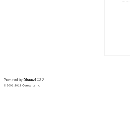
Powered by
Discuz!
X3.2
© 2001-2013
Comsenz Inc.