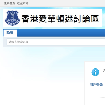
設為首頁
收藏本站
論壇
用戶登錄