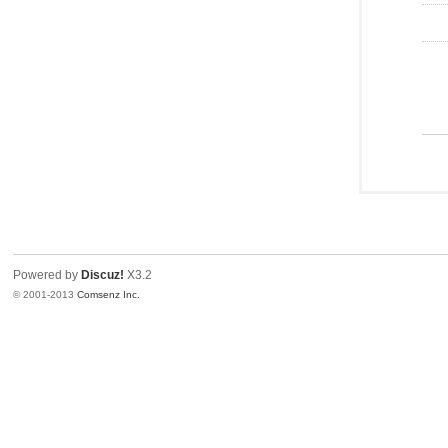
Powered by
Discuz!
X3.2
© 2001-2013
Comsenz Inc.