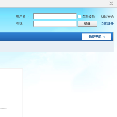
用戶名
自動登錄
找回密碼
登錄
密碼
立即註冊
快捷導航