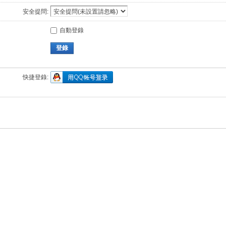
安全提問:
自動登錄
登錄
快捷登錄: