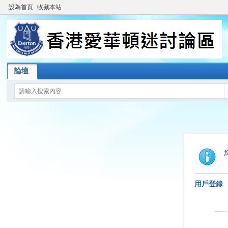
設為首頁
收藏本站
論壇
用戶登錄