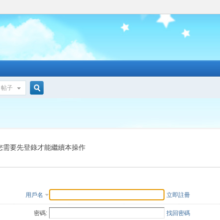
帖子
搜
索
您需要先登錄才能繼續本操作
用戶名
立即註冊
密碼:
找回密碼