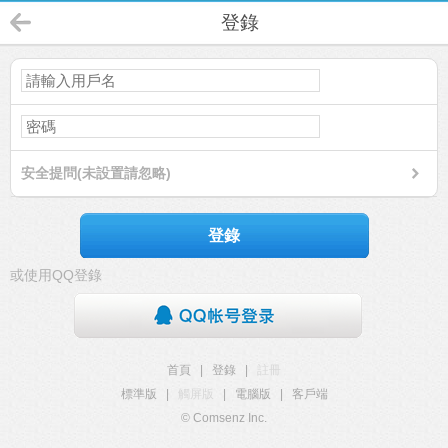
登錄
安全提問(未設置請忽略)
登錄
或使用QQ登錄
首頁
|
登錄
|
註冊
標準版
|
觸屏版
|
電腦版
|
客戶端
© Comsenz Inc.